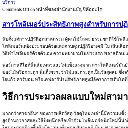
บริการ
Comments Off
on หน้าที่ของสำนักงานบัญชีคืออะไร
สารโพลิเมอร์ประสิทธิภาพสูงสำหรับการปฏิ
นับตั้งแต่การปฏิวัติอุตสาหกรรม ผู้คนใช้โลหะ ธรรมชาติใช้โพลีเม
โพลิเมอร์แต่ยังประกอบด้วยและควบคุมปฏิกิริยาเคมี ใบ เส้นเลือด
วิธีทำโพลีเมอร์ด้วยตัวเอง ความพยายามในช่วงแรก พลาสติกเบเค
ฟอร์มาลดีไฮด์นั้นล้มเหลวและไม่แข็งแรงมาก สารโพลิเมอร์มันยั
ของไม้หรือกระดูก นั่นก็เพราะว่าไม้และกระดูกเป็นวัสดุผสม ซึ่งจ
ใยแก้ว คาร์บอน หรือเคฟลาร์ประสิทธิภาพสูงมีอัตราการเติบโตที่
วิธีการประมวลผลแบบใหม่สามา
มากกว่าสาขาอื่นๆ ของการผลิตวัสดุ วัสดุใหม่เหล่านี้มีความแข็
สูงด้านอวกาศและวิธีปิดผนึกหรือเข้าร่วมโพลีเมอร์ชนิดใหม่นี้
ใหม่จะถูกสร้างขึ้นซึ่งมีความแข็งพอๆ กับอะลูมิเนียม พวกเขาจะห