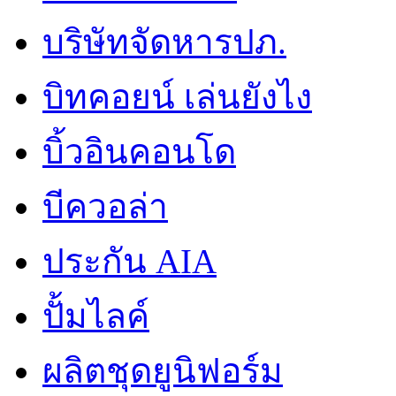
บริษัทจัดหารปภ.
บิทคอยน์ เล่นยังไง
บิ้วอินคอนโด
บีควอล่า
ประกัน AIA
ปั้มไลค์
ผลิตชุดยูนิฟอร์ม