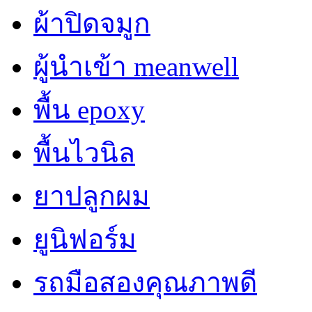
ผ้าปิดจมูก
ผู้นำเข้า meanwell
พื้น epoxy
พื้นไวนิล
ยาปลูกผม
ยูนิฟอร์ม
รถมือสองคุณภาพดี