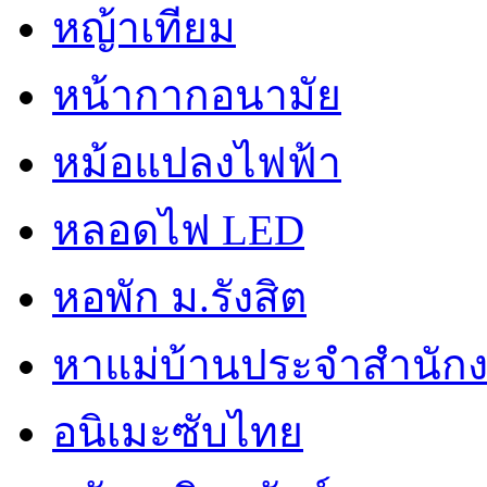
หญ้าเทียม
หน้ากากอนามัย
หม้อแปลงไฟฟ้า
หลอดไฟ LED
หอพัก ม.รังสิต
หาแม่บ้านประจำสำนัก
อนิเมะซับไทย