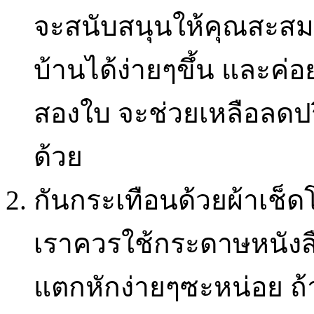
จะสนับสนุนให้คุณสะสมขอ
บ้านได้ง่ายๆขึ้น และค
สองใบ จะช่วยเหลือลดป
ด้วย
กันกระเทือนด้วยผ้าเช็ด
เราควรใช้กระดาษหนังสื
แตกหักง่ายๆซะหน่อย ถ้า