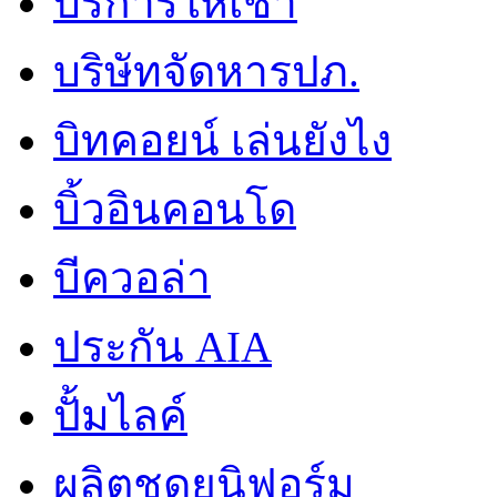
บริการให้เช่า
บริษัทจัดหารปภ.
บิทคอยน์ เล่นยังไง
บิ้วอินคอนโด
บีควอล่า
ประกัน AIA
ปั้มไลค์
ผลิตชุดยูนิฟอร์ม