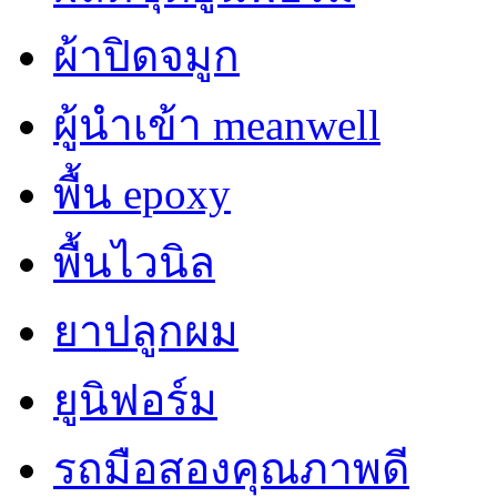
ผ้าปิดจมูก
ผู้นำเข้า meanwell
พื้น epoxy
พื้นไวนิล
ยาปลูกผม
ยูนิฟอร์ม
รถมือสองคุณภาพดี