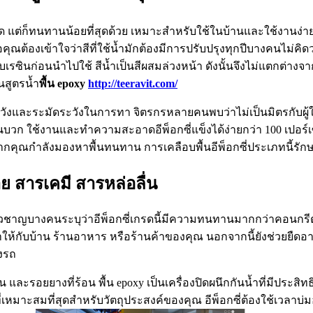
ด แต่ก็ทนทานน้อยที่สุดด้วย เหมาะสำหรับใช้ในบ้านและใช้งานง่ายอย่
ณต้องเข้าใจว่าสีที่ใช้น้ำมักต้องมีการปรับปรุงทุกปีบางคนไม่คิดว่าสีท
สมกับเรซินก่อนนำไปใช้ สีน้ำเป็นสีผสมล่วงหน้า ดังนั้นจึงไม่แตกต่
นสูตรน้ำ
พื้น
epoxy
http://teeravit.com/
วังและระมัดระวังในการทา จิตรกรหลายคนพบว่าไม่เป็นมิตรกับผู้ใช
บวก ใช้งานและทำความสะอาดอีพ็อกซี่แข็งได้ง่ายกว่า 100 เปอร์เซ
สุดหากคุณกำลังมองหาพื้นทนทาน การเคลือบพื้นอีพ็อกซี่ประเภทนี้รั
ย สารเคมี สารหล่อลื่น
ชี่ยวชาญบางคนระบุว่าอีพ็อกซี่เกรดนี้มีความทนทานมากกว่าคอนกรี
ลค่าให้กับบ้าน ร้านอาหาร หรือร้านค้าของคุณ นอกจากนี้ยังช่วยย
รงรถ
น และรอยยางที่ร้อน พื้น epoxy เป็นเครื่องปิดผนึกกันน้ำที่มีปร
่เหมาะสมที่สุดสำหรับวัตถุประสงค์ของคุณ อีพ็อกซี่ต้องใช้เวลาบ่ม