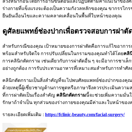
ล่วงหน้าก่อนโดยการอ่านขั้นตอนและปฏิบัติตามคำแนะนำของศัลยแ
ร่างกายที่แข็งแรงจะต้องเป็นความกังวลหลักของคุณ ขากรรไก
ยืนยันเงื่อนไขและความคลาดเคลื่อนในพื้นที่ใบหน้าของคุณ
ดูศัลยแพทย์ช่องปากเพื่อตรวจสอบการผ่าตั
สำหรับกรณีของคุณ เป้าหมายของการผ่าตัดคือการแก้ไขอาการ
พร้อมสำหรับจิตใจ การปรับเปลี่ยนในกรามของคุณทำได้โดย
คลิ
การคลินิกตัดกราม เช่นเดียวกับการผ่าตัดอื่น ๆ จะมีอาการชา
อย่างถูกต้อง การรับประทานอาหารที่เหมาะสมสำหรับการทำศัล
คลินิกตัดกรามเป็นสิ่งสำคัญที่จะไปพบศัลยแพทย์ช่องปากของค
ด้วยเหตุนี้ผู้เชี่ยวชาญด้านการพูดหรือภาษาจึงควรประเมินความส
ที่การผ่าตัดเป็นเรื่องสำคัญ
คลินิกตัดกราม
นี้จะช่วยเพิ่มความม
รักษาถ้าจำเป็น ทุกส่วนของร่างกายของคุณมีค่าและใบหน้าของคุณสะท
รายละเอียดเพิ่มเติม :
https://fclinic-beauty.com/facial-surgery/