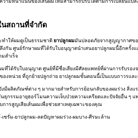
วามหนาแน่นของเส้นผมใหม่สามารถปรับได้ตามการเปลี่ยนแปลงของผ
ในสถานที่จำกัด
และทำให้ผมดูเป็นธรรมชาติ
ยาปลูกผม
มันปลอดภัยจากสูญญากาศของต
งกัน ศูนย์รักษาผมที่ได้รับใบอนุญาตนำเสนอยาปลูกผมนี้อีกครั้งและ
มสำเร็จ
ผมที่ได้รับใบอนุญาต ศูนย์ที่มีชื่อเสียงมีศัลยแพทย์ที่ผ่านการรั
ของหน่วย ที่ถูกย้ายปลูกถ่าย ยาปลูกผมขั้นตอนนี้เป็นแบบถาวรและ
ังมีผลิตภัณฑ์ต่าง ๆ มากมายสำหรับการย้อนกลับของผมร่วง สิ่งแ
นธุกรรมอายุฮอร์โมนความเจ็บป่วยความเครียดและปัจจัยอื่น ๆ แพ
บการสูญเสียเส้นผมเพื่อช่วยสาเหตุเฉพาะของคุณ
/แฮร์-เซรั่ม-ยาปลูกผม-ลดปัญหาผมร่วง-ผมบาง-ศีรษะล้าน