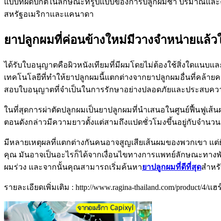
แบบที่ผิดปกติในลักษณะที่รูปแบบของการปลูกผมซ้ำ ปริมาณและค
สหรัฐอเมริกาและแคนาดา
ยาปลูกผมที่ค่อนข้างใหม่มีวางจำหน่ายแล้ว
ได้รับใบอนุญาตคือผิวหนังเทียมที่มีผมโดยไม่ต้องใช้สิ่งใดแนบ
เทคโนโลยีที่ทำให้ยาปลูกผมนี้แตกต่างจากยาปลูกผมอื่นที่คล้ายคลึ
สอบใบอนุญาตที่จำเป็นในการรักษาอย่างปลอดภัยและประสบควา
ในที่สุดการผ่าตัดปลูกผมเป็นยาปลูกผมที่นำเสนอในศูนย์ฟื้นฟูเส้น
ตอนดังกล่าวมีความยาวตั้งแต่สามถึงแปดชั่วโมงขึ้นอยู่กับจำนวน
มีหลายเหตุผลที่แตกต่างกันคนอาจสูญเสียเส้นผมของพวกเขา แต่ย
คุณ มันอาจเป็นอะไรก็ได้จากเงื่อนไขทางการแพทย์ลักษณะทางพั
ผมร่วง และจากนั้นคุณสามารถเริ่มค้นหา
ยาปลูกผมที่ดีที่สุด
สำหรั
รายละเอียดเพิ่มเติม : http://www.ragina-thailand.com/product/4