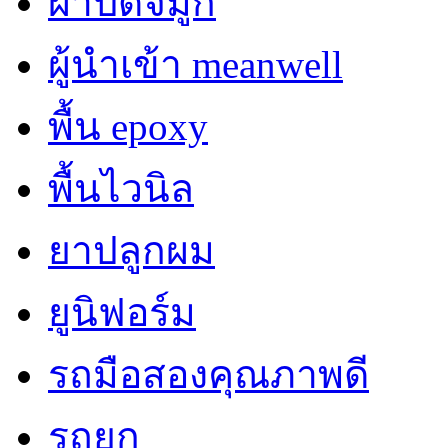
ผ้าปิดจมูก
ผู้นำเข้า meanwell
พื้น epoxy
พื้นไวนิล
ยาปลูกผม
ยูนิฟอร์ม
รถมือสองคุณภาพดี
รถยก