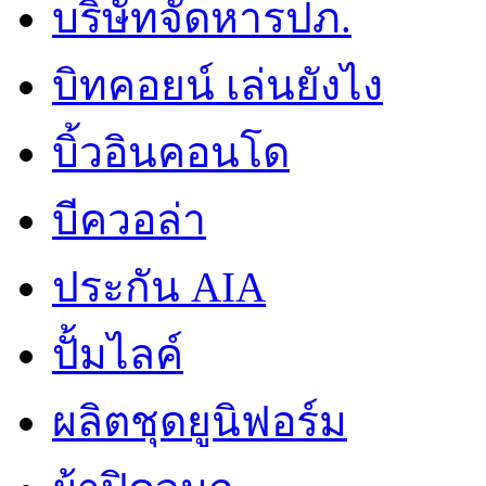
บริษัทจัดหารปภ.
บิทคอยน์ เล่นยังไง
บิ้วอินคอนโด
บีควอล่า
ประกัน AIA
ปั้มไลค์
ผลิตชุดยูนิฟอร์ม