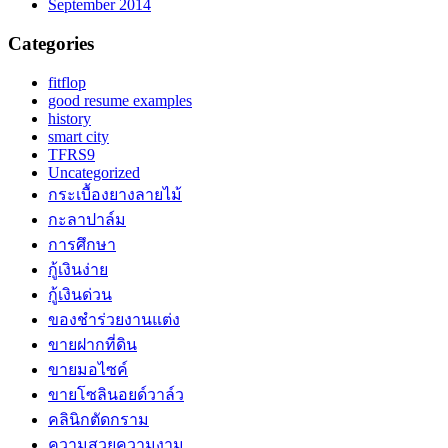
September 2014
Categories
fitflop
good resume examples
history
smart city
TFRS9
Uncategorized
กระเบื้องยางลายไม้
กะลาปาล์ม
การศึกษา
กู้เงินง่าย
กู้เงินด่วน
ของชำร่วยงานแต่ง
ขายฝากที่ดิน
ขายมอไซค์
ขายโซลินอยด์วาล์ว
คลินิกตัดกราม
ความสวยความงาม