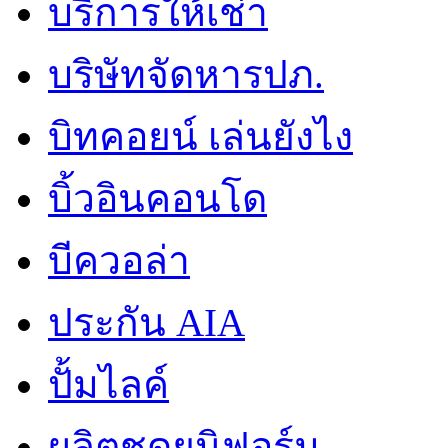
บริการให้เช่า
บริษัทจัดหารปภ.
บิทคอยน์ เล่นยังไง
บิ้วอินคอนโด
บีควอล่า
ประกัน AIA
ปั้มไลค์
ผลิตชุดยูนิฟอร์ม