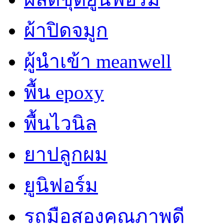
ผ้าปิดจมูก
ผู้นำเข้า meanwell
พื้น epoxy
พื้นไวนิล
ยาปลูกผม
ยูนิฟอร์ม
รถมือสองคุณภาพดี