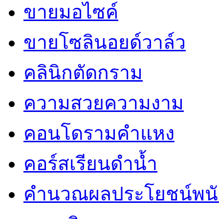
ขายมอไซค์
ขายโซลินอยด์วาล์ว
คลินิกตัดกราม
ความสวยความงาม
คอนโดรามคำแหง
คอร์สเรียนดำน้ำ
คำนวณผลประโยชน์พน