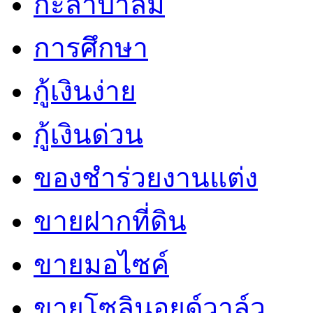
กะลาปาล์ม
การศึกษา
กู้เงินง่าย
กู้เงินด่วน
ของชำร่วยงานแต่ง
ขายฝากที่ดิน
ขายมอไซค์
ขายโซลินอยด์วาล์ว