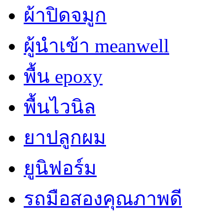
ผ้าปิดจมูก
ผู้นำเข้า meanwell
พื้น epoxy
พื้นไวนิล
ยาปลูกผม
ยูนิฟอร์ม
รถมือสองคุณภาพดี