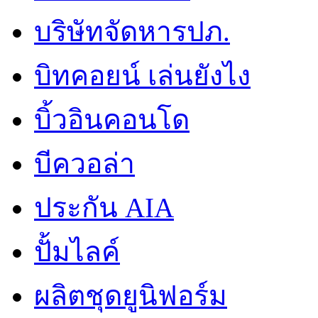
บริษัทจัดหารปภ.
บิทคอยน์ เล่นยังไง
บิ้วอินคอนโด
บีควอล่า
ประกัน AIA
ปั้มไลค์
ผลิตชุดยูนิฟอร์ม