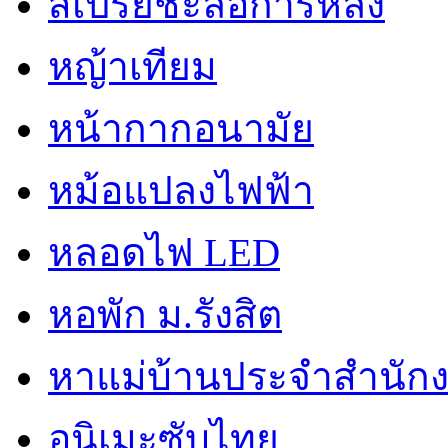
สเปรย์ชะลอการหลั่ง
หญ้าเทียม
หน้ากากอนามัย
หม้อแปลงไฟฟ้า
หลอดไฟ LED
หอพัก ม.รังสิต
หาแม่บ้านประจำสำนัก
อนิเมะซับไทย