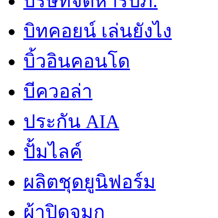
บริษัทจัดหารปภ.
บิทคอยน์ เล่นยังไง
บิ้วอินคอนโด
บีควอล่า
ประกัน AIA
ปั้มไลค์
ผลิตชุดยูนิฟอร์ม
ผ้าปิดจมูก