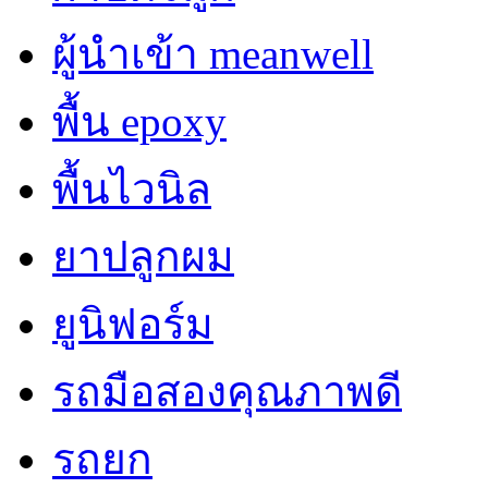
ผู้นำเข้า meanwell
พื้น epoxy
พื้นไวนิล
ยาปลูกผม
ยูนิฟอร์ม
รถมือสองคุณภาพดี
รถยก